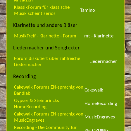
Ansätzen
KlassikForum für klassische
Tamino
Musik scheint seriös
Klarinette und andere Bläser
MusikTreff - Klarinette - Forum
mt - Klarinette
Liedermacher und Songtexter
Forum diskutiert über zahlreiche
Liedermacher
Liedermacher
Recording
Cakewalk Forums EN-sprachig von
Cakewalk
Bandlab
Gypser & Steinbrincks
HomeRecording
HomeRecording
Cakewalk Forums EN-sprachig von
MusicEngraves
MusicEngraves
Recording - Die Community für
RECORDING