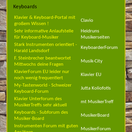
Keyboards
Klavier & Keyboard-Portal mit
Clavio
großem Wissen !
Sehr informative Anlaufstelle
Heidruns
für Keyboard-Musiker
Musikerseiten
Stark Instrumenten orientiert -
KeyboarderForum
Harald Landsdorf
F. Steinbrecher beantwortet
Musik-City
Mittwochs deine Fragen
KlavierForum EU leider nur
Klavier EU
noch wenig frequentiert
My-Tastenworld - Schweizer
Jutta Koliofotis
Keyboard-Forum
Klavier Unterforum des
mt MusikerTreff
MusikerTreffs sehr aktuell
Keyboards - Subforum des
MusikerBoard
Musiker-Board
Instrumenten Forum mit guten
MusikerForum