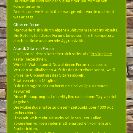
Da redet ein Mod von der Vielfallt der Bauformen von
Konzertgitarren.
Fakt ist, der weiß nicht über was geredet wurde und nicht
was er sagt.
Gitarren Forum
Manöveriert sich durch eigenen ShitStorm selbst ins Abseits.
Die Beteiligten dieses Forums beweisen ihre Inkompetenz
durch haltlose andauernde Aggressivität.
Akustik Gitarren Forum
Ein "Forum" deren Betreiber sich selbst als "
Privilegierte
Kaste
" bezeichnen.
Wirklich Wahr, kannst Du auf deren Forum nachlesen.
Wer den musikalischen Auftritt des Betreibers kennt, weiß
um seine Unkenntniss des GitarrenSpiels.
Zitat von einem Mitglied:
"Die Beiträge in der MukerBude sind völlig zusammen
gewürfelt"
Diese Behauptung hat ein Mitglied nach einem Tag von sich
gegeben.
Die MukerBude hatte zu diesem Zeitpunkt über 4000 gut
recherchierte
Links mit weit mehr als sechs Millionen Text-Zeilen,
abgesehen von den vielen mathematischen Formeln und
Bauberichten.