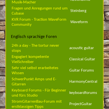
Musik-Macher
Fragen und Anregungen rund um
Steinberg
Cubase
KVR Forum - Traction WaveForm
Waveform
Community
Englisch sprachige Foren
24h a day - The tortur never
acoustic guitar
stops
Engagiert kompetente
Classical Guitar
VielSchreiber
Sehr viel selbst erarbeitetes
Guitar Forums
Wissen
SchwerPunkt Amps und E-
HarmonyCentral
Gitarren
Keyboard Forums - Für Beginner
keyboardforums
und fürs Studio
StromGitarrenBau-Forum mit
ProjectGuitar
erstklassigen Tipps