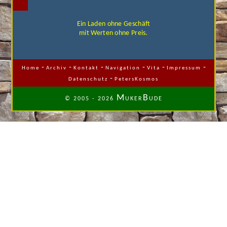
Ein Laden ohne Geschäft
mit Werten ohne Preis.
-
-
-
-
-
-
Home
Archiv
Kontakt
Navigation
Vita
Impressum
-
Datenschutz
PetersKosmos
M
B
© 2005 - 2026
UKER
UDE