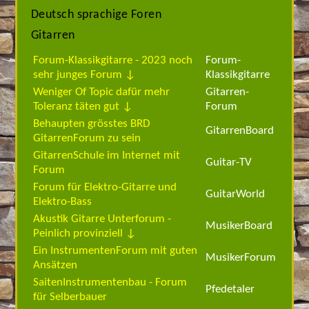
Deutsch sprachige Foren
Gitarren
Forum-Klassikgitarre - 2023 noch
Forum-
sehr junges Forum ↓
Klassikgitarre
Weniger Of Topic dafür mehr
Gitarren-
Toleranz täten gut ↓
Forum
Behaupten grösstes BRD
GitarrenBoard
GitarrenForum zu sein
GitarrenSchule im Internet mit
Guitar-TV
Forum
Forum für Elektro-Gitarre und
GuitarWorld
Elektro-Bass
Akustik Gitarre Unterforum -
MusikerBoard
Peinlich provinziell ↓
Ein InstrumentenForum mit guten
MusikerForum
Ansätzen
SaitenInstrumentenbau - Forum
Pfedetaler
für Selberbauer