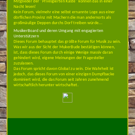
Mitglieder der "Priviligierten Kaste" können das in einer
Nacht lesen!
Kein Forum, vielmehr eine selbst ernannte Loge aus einer
dörflichen Provinz mit Machern die man andernorts als
großmäulige Deppen durchs Dorf treiben würde...
MusikerBoard und deren Umgang mit engagierten
Unterstützern
Dieses Forum behauptet das größte Forum für Musik zu sein.
Was wir aus der Sicht der MukerBude bestätigen können,
ist, dass dieses Forum durch einige Wenige massiv daran
gehindert wird, eigene Meinungen der Fragesteller
zuzulassen.
Das Forum spricht davon Global zu sein. Die Wahrheit ist
jedoch, das dieses Forum von einer einzigen Dumpfbacke
dominiert wird, die das Forum seit Jahren zunehmend
wirtschaftlich herunter wirtschaftet.