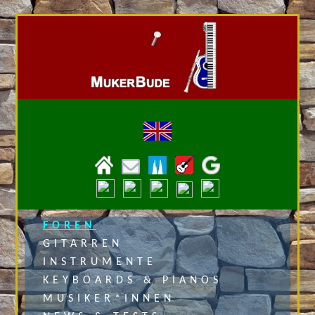
FOREN
GITARREN
INSTRUMENTE
KEYBOARDS & PIANOS
MUSIKER*INNEN