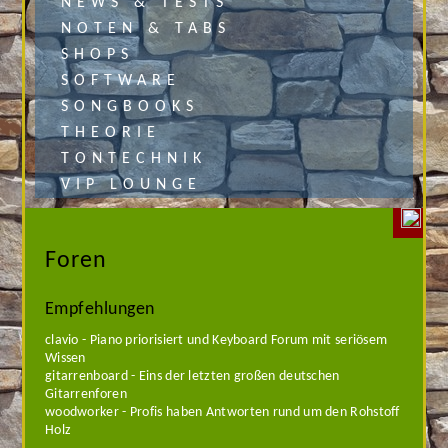
NEWS & TESTS
NOTEN & TABS
SHOPS
SOFTWARE
SONGBOOKS
THEORIE
TONTECHNIK
VIP LOUNGE
Foren
Empfehlungen
clavio - Piano priorisiert und Keyboard Forum mit seriösem
Wissen
gitarrenboard - Eins der letzten großen deutschen
Gitarrenforen
woodworker - Profis haben Antworten rund um den Rohstoff
Holz